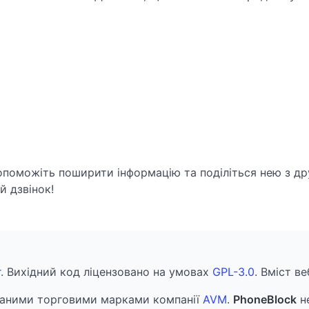
опоможіть поширити інформацію та поділіться нею з др
 дзвінок!
r
. Вихідний код ліцензовано на умовах
GPL-3.0
. Вміст в
аними торговими марками компанії
AVM
.
PhoneBlock
не