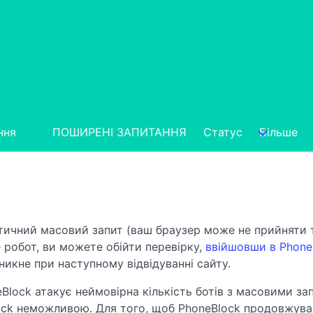
ння
ПОШИРЕНІ ЗАПИТАННЯ
Статус
Більше
тичний масовий запит (ваш браузер може не прийняти т
 робот, ви можете обійти перевірку,
ввійшовши в Phone
иникне при наступному відвідуванні сайту.
Block атакує неймовірна кількість ботів з масовими зап
ock неможливою. Для того, щоб PhoneBlock продовжува