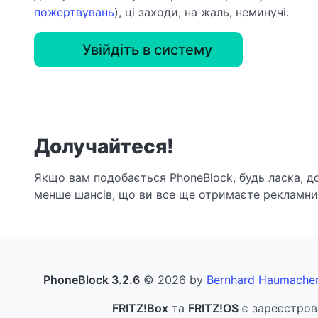
пожертвувань
), ці заходи, на жаль, неминучі.
Увійдіть в систему
Долучайтеся!
Якщо вам подобається PhoneBlock, будь ласка, д
менше шансів, що ви все ще отримаєте рекламний
PhoneBlock 3.2.6
© 2026 by
Bernhard Haumache
FRITZ!Box
та
FRITZ!OS
є зареєстров