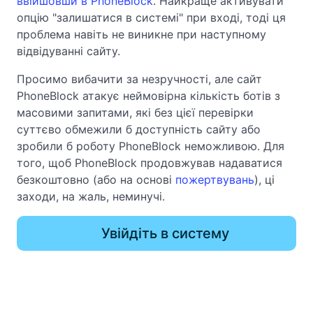
ввійшовши в PhoneBlock
. Найкраще активувати
опцію "залишатися в системі" при вході, тоді ця
проблема навіть не виникне при наступному
відвідуванні сайту.
Просимо вибачити за незручності, але сайт
PhoneBlock атакує неймовірна кількість ботів з
масовими запитами, які без цієї перевірки
суттєво обмежили б доступність сайту або
зробили б роботу PhoneBlock неможливою. Для
того, щоб PhoneBlock продовжував надаватися
безкоштовно (або на основі
пожертвувань
), ці
заходи, на жаль, неминучі.
Увійдіть в систему