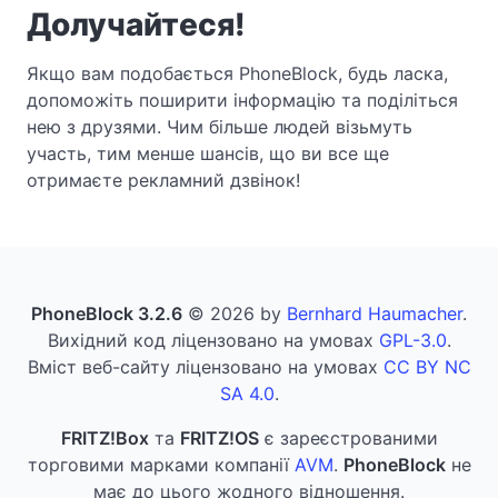
Долучайтеся!
Якщо вам подобається PhoneBlock, будь ласка,
допоможіть поширити інформацію та поділіться
нею з друзями. Чим більше людей візьмуть
участь, тим менше шансів, що ви все ще
отримаєте рекламний дзвінок!
PhoneBlock 3.2.6
© 2026 by
Bernhard Haumacher
.
Вихідний код ліцензовано на умовах
GPL-3.0
.
Вміст веб-сайту ліцензовано на умовах
CC BY NC
SA 4.0
.
FRITZ!Box
та
FRITZ!OS
є зареєстрованими
торговими марками компанії
AVM
.
PhoneBlock
не
має до цього жодного відношення.