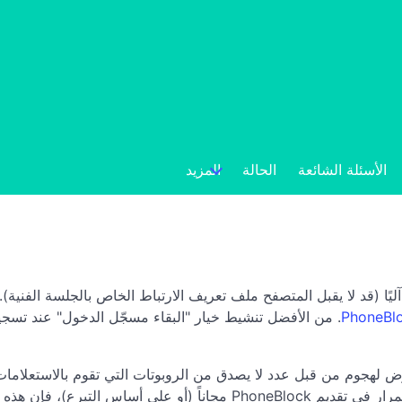
الأسئلة الشائعة
الحالة
المزيد
س طلبًا جماعيًا آليًا (قد لا يقبل المتصفح ملف تعريف الارتباط الخاص بالجلسة 
. من الأفضل تنشيط خيار "البقاء مسجّل الدخول" عند تسجي
اعتذار عن هذا الإزعاج، ولكن موقع PhoneBlock يتعرض لهجوم من قبل عدد لا يصدق من الروبوتات ا