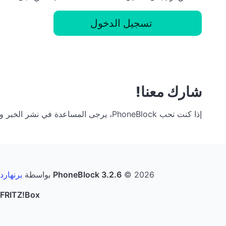
تسجيل الدخول
شارك معنا!
إذا كنت تحب PhoneBlock، يرجى المساعدة في نشر الخبر ومشاركته مع أصدقائك. فكلما زاد عدد الأشخاص المشاركين، قلت فرصة تلقيك لمكالمة إعلانية!
© 2026 بواسطة
PhoneBlock 3.2.6
برنهارد
FRITZ!Box