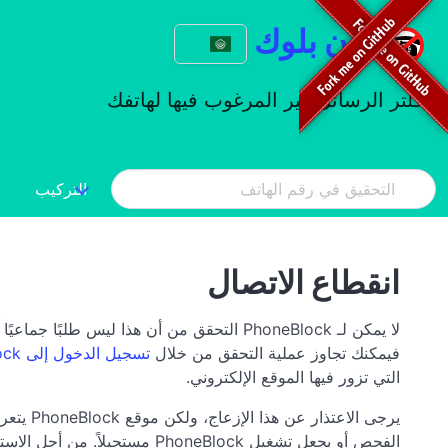
فون بلوك
فلتر الرسائل غير المرغوب فيها لهاتفك
التركيب
انقطاع الاتصال
لا يمكن لـ PhoneBlock التحقق من أن هذا لي
فيمكنك تجاوز عملية التحقق من خلال
تسجيل الدخول إلى PhoneBlock
التي تزور فيها الموقع الإلكتروني.
يرجى ال
الفحص أو يجعل تشغيل PhoneBlock مستحيلاً. من أجل الاستمرار في تقديم PhoneBlock مجاناً (أو على أساس التبرع)، فإن هذه الإجراءات لا مفر منها للأسف.