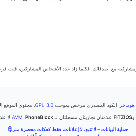
 هوماخر
. الكود المصدري مرخص بموجب
GPL-3.0
. محتوى الموقع 
و
FITZ!OS
علامتان تجاريتان مسجلتان لـ
PhoneBlock
.
AVM
لا علا
حماية البيانات – لا تتبع، لا إعلانات، فقط كعكات محضرة منزليًّا