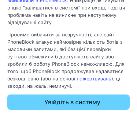
ввійшовши в PhoneBlock
. Найкраще активувати
опцію "залишатися в системі" при вході, тоді ця
проблема навіть не виникне при наступному
відвідуванні сайту.
Просимо вибачити за незручності, але сайт
PhoneBlock атакує неймовірна кількість ботів з
масовими запитами, які без цієї перевірки
суттєво обмежили б доступність сайту або
зробили б роботу PhoneBlock неможливою. Для
того, щоб PhoneBlock продовжував надаватися
безкоштовно (або на основі
пожертвувань
), ці
заходи, на жаль, неминучі.
Увійдіть в систему