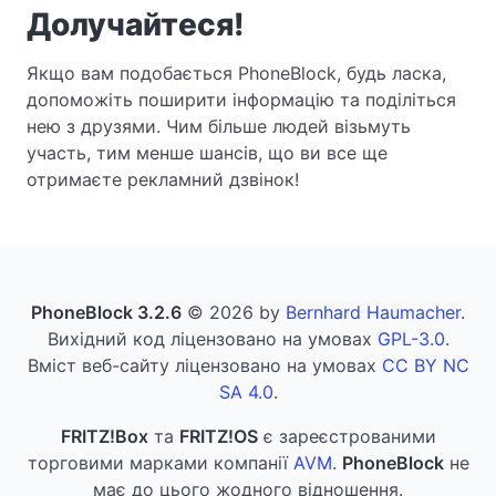
Долучайтеся!
Якщо вам подобається PhoneBlock, будь ласка,
допоможіть поширити інформацію та поділіться
нею з друзями. Чим більше людей візьмуть
участь, тим менше шансів, що ви все ще
отримаєте рекламний дзвінок!
PhoneBlock 3.2.6
© 2026 by
Bernhard Haumacher
.
Вихідний код ліцензовано на умовах
GPL-3.0
.
Вміст веб-сайту ліцензовано на умовах
CC BY NC
SA 4.0
.
FRITZ!Box
та
FRITZ!OS
є зареєстрованими
торговими марками компанії
AVM
.
PhoneBlock
не
має до цього жодного відношення.