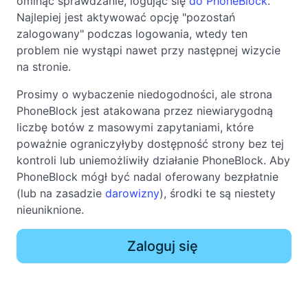
ominąć sprawdzanie, logując się
do PhoneBlock
.
Najlepiej jest aktywować opcję "pozostań
zalogowany" podczas logowania, wtedy ten
problem nie wystąpi nawet przy następnej wizycie
na stronie.
Prosimy o wybaczenie niedogodności, ale strona
PhoneBlock jest atakowana przez niewiarygodną
liczbę botów z masowymi zapytaniami, które
poważnie ograniczyłyby dostępność strony bez tej
kontroli lub uniemożliwiły działanie PhoneBlock. Aby
PhoneBlock mógł być nadal oferowany bezpłatnie
(lub na zasadzie
darowizny
), środki te są niestety
nieuniknione.
Zaloguj się