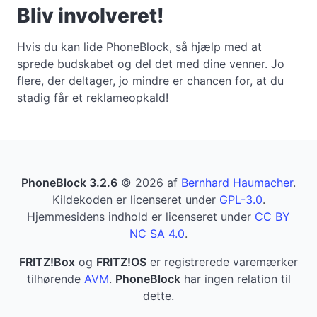
Bliv involveret!
Hvis du kan lide PhoneBlock, så hjælp med at
sprede budskabet og del det med dine venner. Jo
flere, der deltager, jo mindre er chancen for, at du
stadig får et reklameopkald!
PhoneBlock 3.2.6
© 2026 af
Bernhard Haumacher
.
Kildekoden er licenseret under
GPL-3.0
.
Hjemmesidens indhold er licenseret under
CC BY
NC SA 4.0
.
FRITZ!Box
og
FRITZ!OS
er registrerede varemærker
tilhørende
AVM
.
PhoneBlock
har ingen relation til
dette.