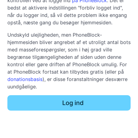
kontrollen ved at logge ind
på PhoneBlock
. Det er
bedst at aktivere indstillingen "forbliv logget ind",
når du logger ind, så vil dette problem ikke engang
opstå, næste gang du besøger hjemmesiden.
Undskyld ulejligheden, men PhoneBlock-
hjemmesiden bliver angrebet af et utroligt antal bots
med masseforespørgsler, som i høj grad ville
begrænse tilgængeligheden af siden uden denne
kontrol eller gøre driften af PhoneBlock umulig. For
at PhoneBlock fortsat kan tilbydes gratis (eller på
donationsbasis
), er disse foranstaltninger desværre
uundgåelige.
Log ind