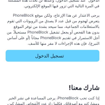
الدخول" عند تسجيل الدخول، وعندها لن تحدث هذه المشكلة
في المرة التالية التي تزور فيها الموقع الإلكتروني.
يرجى الاعتذار عن هذا الإزعاج، ولكن موقع PhoneBlock
يتعرض لهجوم من قبل عدد لا يصدق من الروبوتات التي تقوم
بالاستعلامات الجماعية، مما سيحد بشدة من توفر الموقع
بدون هذا الفحص أو يجعل تشغيل PhoneBlock مستحيلاً. من
أجل الاستمرار في تقديم PhoneBlock مجاناً (أو على أساس
التبرع)، فإن هذه الإجراءات لا مفر منها للأسف.
تسجيل الدخول
شارك معنا!
إذا كنت تحب PhoneBlock، يرجى المساعدة في نشر الخبر
ومشاركته مع أصدقائك. فكلما زاد عدد الأشخاص المشاركين،