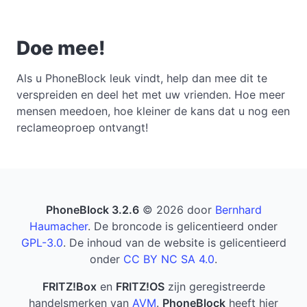
Doe mee!
Als u PhoneBlock leuk vindt, help dan mee dit te
verspreiden en deel het met uw vrienden. Hoe meer
mensen meedoen, hoe kleiner de kans dat u nog een
reclameoproep ontvangt!
PhoneBlock 3.2.6
© 2026 door
Bernhard
Haumacher
. De broncode is gelicentieerd onder
GPL-3.0
. De inhoud van de website is gelicentieerd
onder
CC BY NC SA 4.0
.
FRITZ!Box
en
FRITZ!OS
zijn geregistreerde
handelsmerken van
AVM
.
PhoneBlock
heeft hier