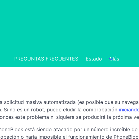
PREGUNTAS FRECUENTES
Estado
Más
a solicitud masiva automatizada (es posible que su navegad
a. Si no es un robot, puede eludir la comprobación
iniciand
onces este problema ni siquiera se producirá la próxima vez
 PhoneBlock está siendo atacado por un número increíble de 
mprobación o haría imposible el funcionamiento de PhoneBlo