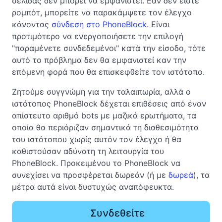
σελίδας δεν μπορεί να εμφανιστεί. Εάν δεν είστε
ρομπότ, μπορείτε να παρακάμψετε τον έλεγχο
κάνοντας
σύνδεση στο PhoneBlock
. Είναι
προτιμότερο να ενεργοποιήσετε την επιλογή
"παραμένετε συνδεδεμένοι" κατά την είσοδο, τότε
αυτό το πρόβλημα δεν θα εμφανιστεί καν την
επόμενη φορά που θα επισκεφθείτε τον ιστότοπο.
Ζητούμε συγγνώμη για την ταλαιπωρία, αλλά ο
ιστότοπος PhoneBlock δέχεται επιθέσεις από έναν
απίστευτο αριθμό bots με μαζικά ερωτήματα, τα
οποία θα περιόριζαν σημαντικά τη διαθεσιμότητα
του ιστότοπου χωρίς αυτόν τον έλεγχο ή θα
καθιστούσαν αδύνατη τη λειτουργία του
PhoneBlock. Προκειμένου το PhoneBlock να
συνεχίσει να προσφέρεται δωρεάν (ή με
δωρεά
), τα
μέτρα αυτά είναι δυστυχώς αναπόφευκτα.
Συνδεθείτε