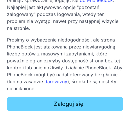
ominąć sprawdzanie, logując się
do PhoneBlock
.
Najlepiej jest aktywować opcję "pozostań
zalogowany" podczas logowania, wtedy ten
problem nie wystąpi nawet przy następnej wizycie
na stronie.
Prosimy o wybaczenie niedogodności, ale strona
PhoneBlock jest atakowana przez niewiarygodną
liczbę botów z masowymi zapytaniami, które
poważnie ograniczyłyby dostępność strony bez tej
kontroli lub uniemożliwiły działanie PhoneBlock. Aby
PhoneBlock mógł być nadal oferowany bezpłatnie
(lub na zasadzie
darowizny
), środki te są niestety
nieuniknione.
Zaloguj się