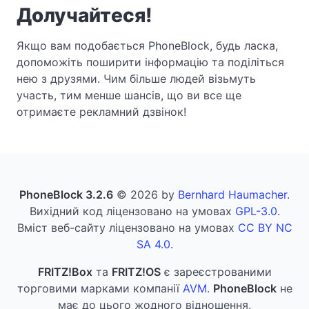
Долучайтеся!
Якщо вам подобається PhoneBlock, будь ласка,
допоможіть поширити інформацію та поділіться
нею з друзями. Чим більше людей візьмуть
участь, тим менше шансів, що ви все ще
отримаєте рекламний дзвінок!
PhoneBlock 3.2.6
© 2026 by
Bernhard Haumacher
.
Вихідний код ліцензовано на умовах
GPL-3.0
.
Вміст веб-сайту ліцензовано на умовах
CC BY NC
SA 4.0
.
FRITZ!Box
та
FRITZ!OS
є зареєстрованими
торговими марками компанії
AVM
.
PhoneBlock
не
має до цього жодного відношення.