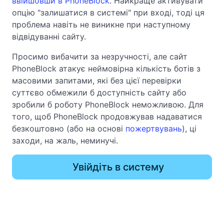
ввійшовши в PhoneBlock
. Найкраще активувати
опцію "залишатися в системі" при вході, тоді ця
проблема навіть не виникне при наступному
відвідуванні сайту.
Просимо вибачити за незручності, але сайт
PhoneBlock атакує неймовірна кількість ботів з
масовими запитами, які без цієї перевірки
суттєво обмежили б доступність сайту або
зробили б роботу PhoneBlock неможливою. Для
того, щоб PhoneBlock продовжував надаватися
безкоштовно (або на основі
пожертвувань
), ці
заходи, на жаль, неминучі.
Увійдіть в систему