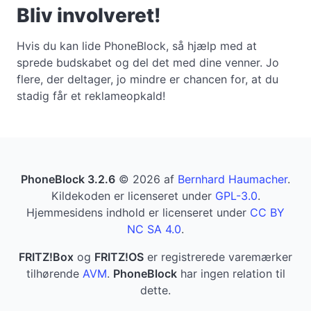
Bliv involveret!
Hvis du kan lide PhoneBlock, så hjælp med at
sprede budskabet og del det med dine venner. Jo
flere, der deltager, jo mindre er chancen for, at du
stadig får et reklameopkald!
PhoneBlock 3.2.6
© 2026 af
Bernhard Haumacher
.
Kildekoden er licenseret under
GPL-3.0
.
Hjemmesidens indhold er licenseret under
CC BY
NC SA 4.0
.
FRITZ!Box
og
FRITZ!OS
er registrerede varemærker
tilhørende
AVM
.
PhoneBlock
har ingen relation til
dette.