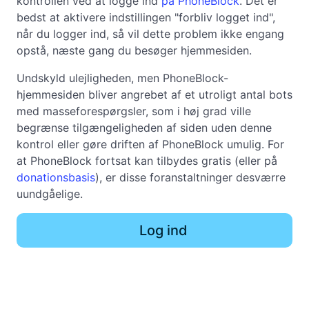
kontrollen ved at logge ind
på PhoneBlock
. Det er
bedst at aktivere indstillingen "forbliv logget ind",
når du logger ind, så vil dette problem ikke engang
opstå, næste gang du besøger hjemmesiden.
Undskyld ulejligheden, men PhoneBlock-
hjemmesiden bliver angrebet af et utroligt antal bots
med masseforespørgsler, som i høj grad ville
begrænse tilgængeligheden af siden uden denne
kontrol eller gøre driften af PhoneBlock umulig. For
at PhoneBlock fortsat kan tilbydes gratis (eller på
donationsbasis
), er disse foranstaltninger desværre
uundgåelige.
Log ind