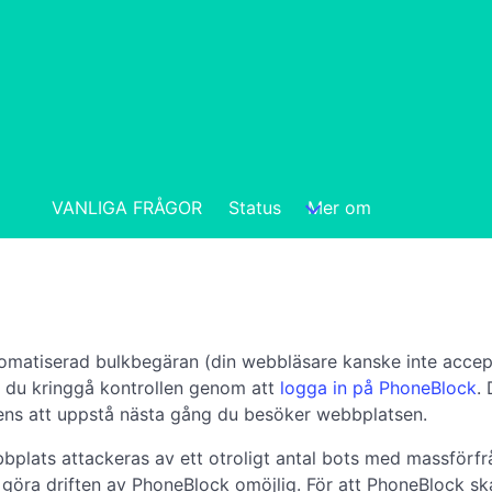
VANLIGA FRÅGOR
Status
Mer om
automatiserad bulkbegäran (din webbläsare kanske inte acce
an du kringgå kontrollen genom att
logga in på PhoneBlock
.
 ens att uppstå nästa gång du besöker webbplatsen.
lats attackeras av ett otroligt antal bots med massförfrågn
 göra driften av PhoneBlock omöjlig. För att PhoneBlock ska