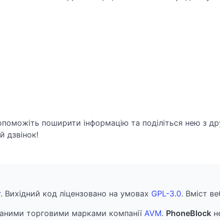
опоможіть поширити інформацію та поділіться нею з др
 дзвінок!
r
. Вихідний код ліцензовано на умовах
GPL-3.0
. Вміст в
аними торговими марками компанії
AVM
.
PhoneBlock
не