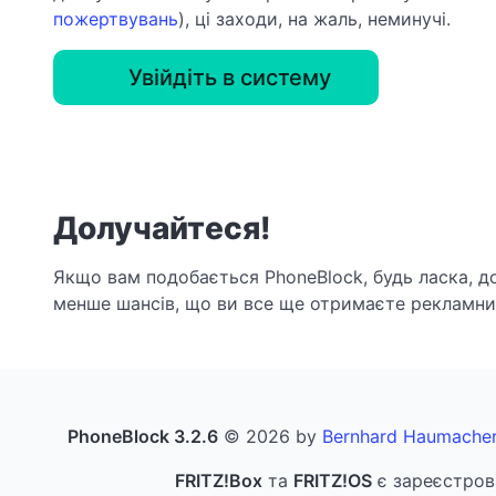
пожертвувань
), ці заходи, на жаль, неминучі.
Увійдіть в систему
Долучайтеся!
Якщо вам подобається PhoneBlock, будь ласка, д
менше шансів, що ви все ще отримаєте рекламний
PhoneBlock 3.2.6
© 2026 by
Bernhard Haumache
FRITZ!Box
та
FRITZ!OS
є зареєстров