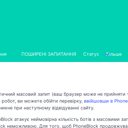
ння
ПОШИРЕНІ ЗАПИТАННЯ
Статус
Більше
тичний масовий запит (ваш браузер може не прийняти т
 робот, ви можете обійти перевірку,
ввійшовши в Phone
иникне при наступному відвідуванні сайту.
Block атакує неймовірна кількість ботів з масовими зап
ock неможливою. Для того, щоб PhoneBlock продовжува