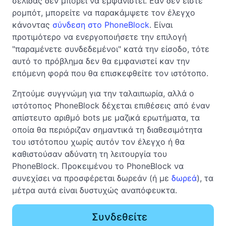
σελίδας δεν μπορεί να εμφανιστεί. Εάν δεν είστε
ρομπότ, μπορείτε να παρακάμψετε τον έλεγχο
κάνοντας
σύνδεση στο PhoneBlock
. Είναι
προτιμότερο να ενεργοποιήσετε την επιλογή
"παραμένετε συνδεδεμένοι" κατά την είσοδο, τότε
αυτό το πρόβλημα δεν θα εμφανιστεί καν την
επόμενη φορά που θα επισκεφθείτε τον ιστότοπο.
Ζητούμε συγγνώμη για την ταλαιπωρία, αλλά ο
ιστότοπος PhoneBlock δέχεται επιθέσεις από έναν
απίστευτο αριθμό bots με μαζικά ερωτήματα, τα
οποία θα περιόριζαν σημαντικά τη διαθεσιμότητα
του ιστότοπου χωρίς αυτόν τον έλεγχο ή θα
καθιστούσαν αδύνατη τη λειτουργία του
PhoneBlock. Προκειμένου το PhoneBlock να
συνεχίσει να προσφέρεται δωρεάν (ή με
δωρεά
), τα
μέτρα αυτά είναι δυστυχώς αναπόφευκτα.
Συνδεθείτε