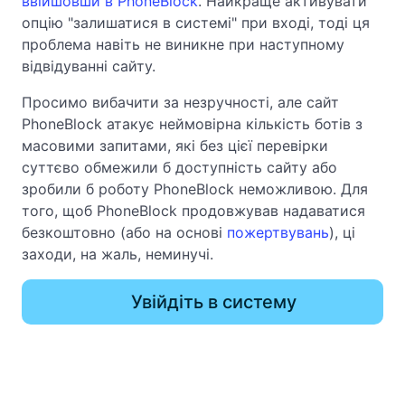
ввійшовши в PhoneBlock
. Найкраще активувати
опцію "залишатися в системі" при вході, тоді ця
проблема навіть не виникне при наступному
відвідуванні сайту.
Просимо вибачити за незручності, але сайт
PhoneBlock атакує неймовірна кількість ботів з
масовими запитами, які без цієї перевірки
суттєво обмежили б доступність сайту або
зробили б роботу PhoneBlock неможливою. Для
того, щоб PhoneBlock продовжував надаватися
безкоштовно (або на основі
пожертвувань
), ці
заходи, на жаль, неминучі.
Увійдіть в систему