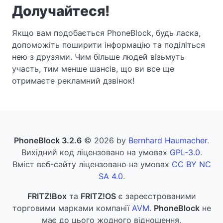
Долучайтеся!
Якщо вам подобається PhoneBlock, будь ласка,
допоможіть поширити інформацію та поділіться
нею з друзями. Чим більше людей візьмуть
участь, тим менше шансів, що ви все ще
отримаєте рекламний дзвінок!
PhoneBlock 3.2.6
© 2026 by
Bernhard Haumacher
.
Вихідний код ліцензовано на умовах
GPL-3.0
.
Вміст веб-сайту ліцензовано на умовах
CC BY NC
SA 4.0
.
FRITZ!Box
та
FRITZ!OS
є зареєстрованими
торговими марками компанії
AVM
.
PhoneBlock
не
має до цього жодного відношення.