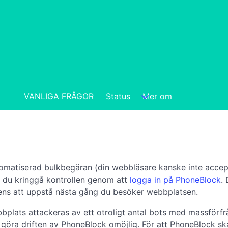
VANLIGA FRÅGOR
Status
Mer om
automatiserad bulkbegäran (din webbläsare kanske inte acce
an du kringgå kontrollen genom att
logga in på PhoneBlock
.
 ens att uppstå nästa gång du besöker webbplatsen.
lats attackeras av ett otroligt antal bots med massförfrågn
 göra driften av PhoneBlock omöjlig. För att PhoneBlock ska