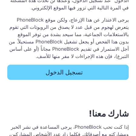
الدخول" عند تسجيل الدخول، وعندها لن تحدث هذه المشكلة
في المرة التالية التي تزور فيها الموقع الإلكتروني.
يرجى الاعتذار عن هذا الإزعاج، ولكن موقع PhoneBlock
يتعرض لهجوم من قبل عدد لا يصدق من الروبوتات التي تقوم
بالاستعلامات الجماعية، مما سيحد بشدة من توفر الموقع
بدون هذا الفحص أو يجعل تشغيل PhoneBlock مستحيلاً. من
أجل الاستمرار في تقديم PhoneBlock مجاناً (أو على أساس
التبرع)، فإن هذه الإجراءات لا مفر منها للأسف.
تسجيل الدخول
شارك معنا!
إذا كنت تحب PhoneBlock، يرجى المساعدة في نشر الخبر
ومشاركته مع أصدقائك. فكلما زاد عدد الأشخاص المشاركين،