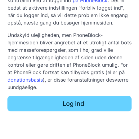
kontrollen ved at logge ind
på PhoneBlock
. Det er
bedst at aktivere indstillingen "forbliv logget ind",
når du logger ind, så vil dette problem ikke engang
opstå, næste gang du besøger hjemmesiden.
Undskyld ulejligheden, men PhoneBlock-
hjemmesiden bliver angrebet af et utroligt antal bots
med masseforespørgsler, som i høj grad ville
begrænse tilgængeligheden af siden uden denne
kontrol eller gøre driften af PhoneBlock umulig. For
at PhoneBlock fortsat kan tilbydes gratis (eller på
donationsbasis
), er disse foranstaltninger desværre
uundgåelige.
Log ind