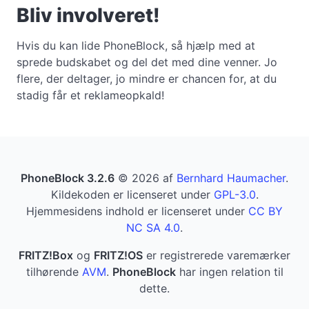
Bliv involveret!
Hvis du kan lide PhoneBlock, så hjælp med at
sprede budskabet og del det med dine venner. Jo
flere, der deltager, jo mindre er chancen for, at du
stadig får et reklameopkald!
PhoneBlock 3.2.6
© 2026 af
Bernhard Haumacher
.
Kildekoden er licenseret under
GPL-3.0
.
Hjemmesidens indhold er licenseret under
CC BY
NC SA 4.0
.
FRITZ!Box
og
FRITZ!OS
er registrerede varemærker
tilhørende
AVM
.
PhoneBlock
har ingen relation til
dette.