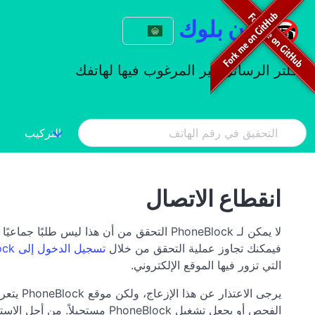
فون بلوك
فلتر الرسائل غير المرغوب فيها لهاتفك
التركيب
انقطاع الاتصال
لا يمكن لـ PhoneBlock التحقق من أن هذا لي
فيمكنك تجاوز عملية التحقق من خلال
تسجيل الدخول إلى PhoneBlock
التي تزور فيها الموقع الإلكتروني.
يرجى ال
الفحص أو يجعل تشغيل PhoneBlock مستحيلاً. من أجل الاستمرار في تقديم PhoneBlock مجاناً (أو على أساس التبرع)، فإن هذه الإجراءات لا مفر منها للأسف.