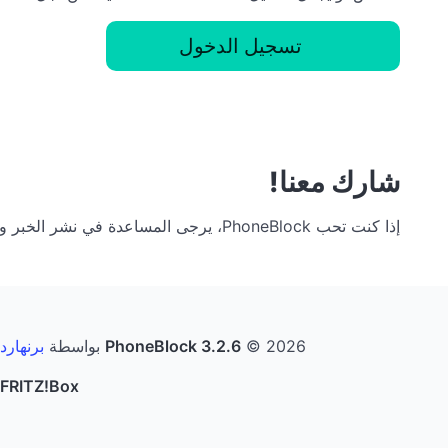
تسجيل الدخول
شارك معنا!
إذا كنت تحب PhoneBlock، يرجى المساعدة في نشر الخبر ومشاركته مع أصدقائك. فكلما زاد عدد الأشخاص المشاركين، قلت فرصة تلقيك لمكالمة إعلانية!
© 2026 بواسطة
PhoneBlock 3.2.6
برنهارد
FRITZ!Box