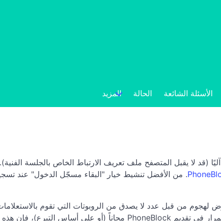
الأسئلة الشائعة
الحالة
المزيد
س طلبًا جماعيًا آليًا (قد لا يقبل المتصفح ملف تعريف الارتباط الخاص بالجلسة 
. من الأفضل تنشيط خيار "البقاء مسجّل الدخول" عند تسجي
اعتذار عن هذا الإزعاج، ولكن موقع PhoneBlock يتعرض لهجوم من قبل عدد لا يصدق من الروبوتات ا