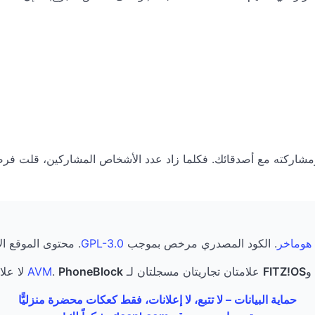
 هوماخر
. الكود المصدري مرخص بموجب
GPL-3.0
. محتوى الموقع 
و
FITZ!OS
علامتان تجاريتان مسجلتان لـ
PhoneBlock
.
AVM
لا علا
حماية البيانات – لا تتبع، لا إعلانات، فقط كعكات محضرة منزليًّا