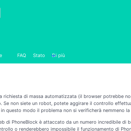
e
FAQ
Stato
Di più
a richiesta di massa automatizzata (il browser potrebbe non
. Se non siete un robot, potete aggirare il controllo effettu
in questo modo il problema non si verificherà nemmeno la p
web di PhoneBlock è attaccato da un numero incredibile di b
ontrollo o renderebbero impossibile il funzionamento di Ph