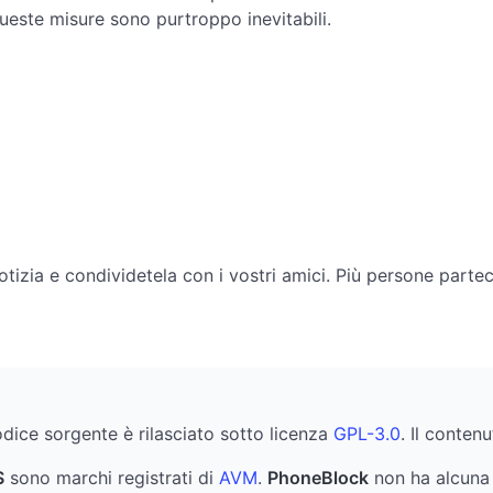
queste misure sono purtroppo inevitabili.
otizia e condividetela con i vostri amici. Più persone parte
codice sorgente è rilasciato sotto licenza
GPL-3.0
. Il conten
S
sono marchi registrati di
AVM
.
PhoneBlock
non ha alcuna 