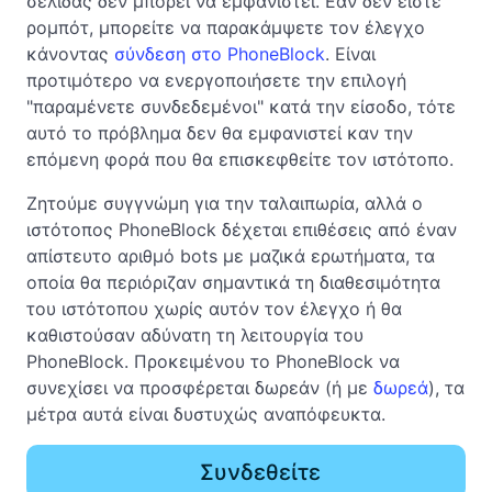
σελίδας δεν μπορεί να εμφανιστεί. Εάν δεν είστε
ρομπότ, μπορείτε να παρακάμψετε τον έλεγχο
κάνοντας
σύνδεση στο PhoneBlock
. Είναι
προτιμότερο να ενεργοποιήσετε την επιλογή
"παραμένετε συνδεδεμένοι" κατά την είσοδο, τότε
αυτό το πρόβλημα δεν θα εμφανιστεί καν την
επόμενη φορά που θα επισκεφθείτε τον ιστότοπο.
Ζητούμε συγγνώμη για την ταλαιπωρία, αλλά ο
ιστότοπος PhoneBlock δέχεται επιθέσεις από έναν
απίστευτο αριθμό bots με μαζικά ερωτήματα, τα
οποία θα περιόριζαν σημαντικά τη διαθεσιμότητα
του ιστότοπου χωρίς αυτόν τον έλεγχο ή θα
καθιστούσαν αδύνατη τη λειτουργία του
PhoneBlock. Προκειμένου το PhoneBlock να
συνεχίσει να προσφέρεται δωρεάν (ή με
δωρεά
), τα
μέτρα αυτά είναι δυστυχώς αναπόφευκτα.
Συνδεθείτε