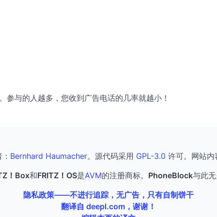
友分享。参与的人越多，您收到广告电话的几率就越小！
者：
Bernhard Haumacher
。源代码采用
GPL-3.0
许可。网站内
ITZ！Box
和
FRITZ！OS
是
AVM
的注册商标。
PhoneBlock
与此无
隐私政策——不进行追踪，无广告，只有自制饼干
翻译自 deepl.com，谢谢！