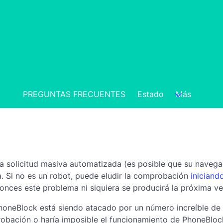
PREGUNTAS FRECUENTES
Estado
Más
a solicitud masiva automatizada (es posible que su navegad
a. Si no es un robot, puede eludir la comprobación
iniciand
onces este problema ni siquiera se producirá la próxima vez
 PhoneBlock está siendo atacado por un número increíble de 
mprobación o haría imposible el funcionamiento de PhoneBlo