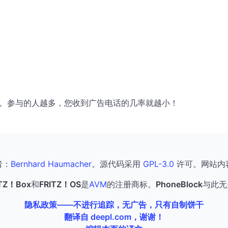
友分享。参与的人越多，您收到广告电话的几率就越小！
者：
Bernhard Haumacher
。源代码采用
GPL-3.0
许可。网站内
ITZ！Box
和
FRITZ！OS
是
AVM
的注册商标。
PhoneBlock
与此无
隐私政策——不进行追踪，无广告，只有自制饼干
翻译自 deepl.com，谢谢！