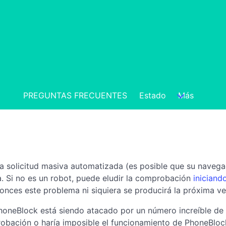
PREGUNTAS FRECUENTES
Estado
Más
a solicitud masiva automatizada (es posible que su navegad
a. Si no es un robot, puede eludir la comprobación
iniciand
onces este problema ni siquiera se producirá la próxima vez
 PhoneBlock está siendo atacado por un número increíble de 
mprobación o haría imposible el funcionamiento de PhoneBlo