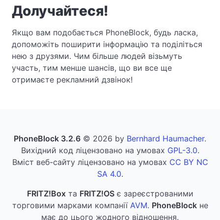
Долучайтеся!
Якщо вам подобається PhoneBlock, будь ласка,
допоможіть поширити інформацію та поділіться
нею з друзями. Чим більше людей візьмуть
участь, тим менше шансів, що ви все ще
отримаєте рекламний дзвінок!
PhoneBlock 3.2.6
© 2026 by
Bernhard Haumacher
.
Вихідний код ліцензовано на умовах
GPL-3.0
.
Вміст веб-сайту ліцензовано на умовах
CC BY NC
SA 4.0
.
FRITZ!Box
та
FRITZ!OS
є зареєстрованими
торговими марками компанії
AVM
.
PhoneBlock
не
має до цього жодного відношення.