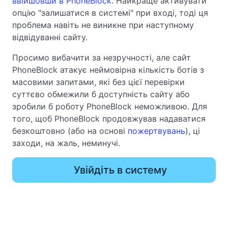
ввійшовши в PhoneBlock
. Найкраще активувати
опцію "залишатися в системі" при вході, тоді ця
проблема навіть не виникне при наступному
відвідуванні сайту.
Просимо вибачити за незручності, але сайт
PhoneBlock атакує неймовірна кількість ботів з
масовими запитами, які без цієї перевірки
суттєво обмежили б доступність сайту або
зробили б роботу PhoneBlock неможливою. Для
того, щоб PhoneBlock продовжував надаватися
безкоштовно (або на основі
пожертвувань
), ці
заходи, на жаль, неминучі.
Увійдіть в систему