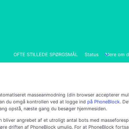
OFTE STILLEDE SPØRGSMÅL
Status
Mere om d
automatiseret masseanmodning (din browser accepterer muli
 kan du omgå kontrollen ved at logge ind
på PhoneBlock
. De
engang opstå, næste gang du besøger hjemmesiden.
liver angrebet af et utroligt antal bots med masseforespø
øre driften af PhoneBlock umulig. For at PhoneBlock fortsat