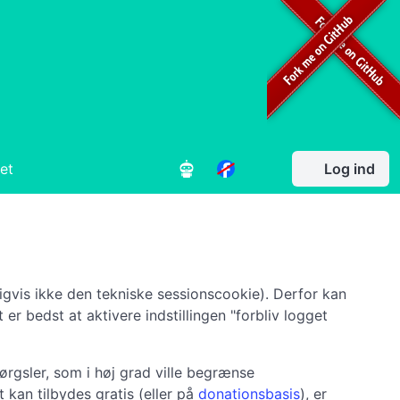
et
Log ind
gvis ikke den tekniske sessionscookie). Derfor kan
t er bedst at aktivere indstillingen "forbliv logget
rgsler, som i høj grad ville begrænse
 kan tilbydes gratis (eller på
donationsbasis
), er