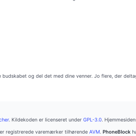
budskabet og del det med dine venner. Jo flere, der deltage
cher
. Kildekoden er licenseret under
GPL-3.0
. Hjemmesidens
er registrerede varemærker tilhørende
AVM
.
PhoneBlock
ha