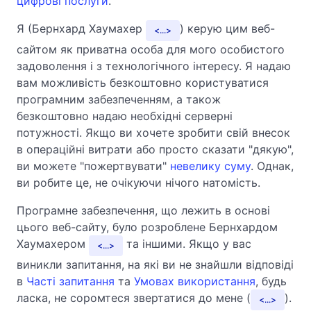
цифрові послуги
.
Я (Бернхард Хаумахер
) керую цим веб-
...
сайтом як приватна особа для мого особистого
задоволення і з технологічного інтересу. Я надаю
вам можливість безкоштовно користуватися
програмним забезпеченням, а також
безкоштовно надаю необхідні серверні
потужності. Якщо ви хочете зробити свій внесок
в операційні витрати або просто сказати "дякую",
ви можете "пожертвувати"
невелику суму
. Однак,
ви робите це, не очікуючи нічого натомість.
Програмне забезпечення, що лежить в основі
цього веб-сайту, було розроблене Бернхардом
Хаумахером
та іншими. Якщо у вас
...
виникли запитання, на які ви не знайшли відповіді
в
Часті запитання
та
Умовах використання
, будь
ласка, не соромтеся звертатися до мене (
).
...