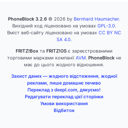
PhoneBlock 3.2.6
© 2026 by
Bernhard Haumacher
.
Вихідний код ліцензовано на умовах
GPL-3.0
.
Вміст веб-сайту ліцензовано на умовах
CC BY NC
SA 4.0
.
FRITZ!Box
та
FRITZ!OS
є зареєстрованими
торговими марками компанії
AVM
.
PhoneBlock
не
має до цього жодного відношення.
Захист даних — жодного відстеження, жодної
реклами, лише домашнє печиво
Переклад з deepl.com, дякуємо!
Редагувати переклад цієї сторінки
Умови використання
Відбиток