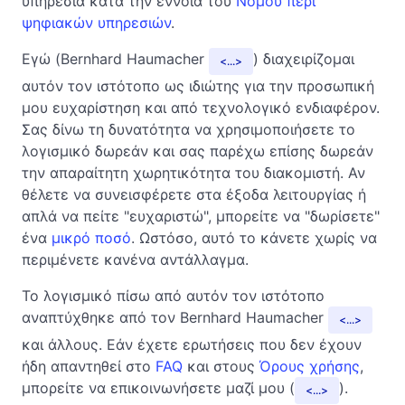
υπηρεσία κατά την έννοια του
Νόμου περί
ψηφιακών υπηρεσιών
.
Εγώ (Bernhard Haumacher
) διαχειρίζομαι
...
αυτόν τον ιστότοπο ως ιδιώτης για την προσωπική
μου ευχαρίστηση και από τεχνολογικό ενδιαφέρον.
Σας δίνω τη δυνατότητα να χρησιμοποιήσετε το
λογισμικό δωρεάν και σας παρέχω επίσης δωρεάν
την απαραίτητη χωρητικότητα του διακομιστή. Αν
θέλετε να συνεισφέρετε στα έξοδα λειτουργίας ή
απλά να πείτε "ευχαριστώ", μπορείτε να "δωρίσετε"
ένα
μικρό ποσό
. Ωστόσο, αυτό το κάνετε χωρίς να
περιμένετε κανένα αντάλλαγμα.
Το λογισμικό πίσω από αυτόν τον ιστότοπο
αναπτύχθηκε από τον Bernhard Haumacher
...
και άλλους. Εάν έχετε ερωτήσεις που δεν έχουν
ήδη απαντηθεί στο
FAQ
και στους
Όρους χρήσης
,
μπορείτε να επικοινωνήσετε μαζί μου (
).
...