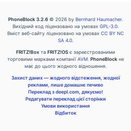
PhoneBlock 3.2.6
© 2026 by
Bernhard Haumacher
.
Вихідний код ліцензовано на умовах
GPL-3.0
.
Вміст веб-сайту ліцензовано на умовах
CC BY NC
SA 4.0
.
FRITZ!Box
та
FRITZ!OS
є зареєстрованими
торговими марками компанії
AVM
.
PhoneBlock
не
має до цього жодного відношення.
Захист даних — жодного відстеження, жодної
реклами, лише домашнє печиво
Переклад з deepl.com, дякуємо!
Редагувати переклад цієї сторінки
Умови використання
Відбиток