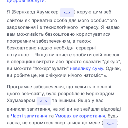
цифрові послуги
.
Я (Бернхард Хаумахер
) керую цим веб-
...
сайтом як приватна особа для мого особистого
задоволення і з технологічного інтересу. Я надаю
вам можливість безкоштовно користуватися
програмним забезпеченням, а також
безкоштовно надаю необхідні серверні
потужності. Якщо ви хочете зробити свій внесок
в операційні витрати або просто сказати "дякую",
ви можете "пожертвувати"
невелику суму
. Однак,
ви робите це, не очікуючи нічого натомість.
Програмне забезпечення, що лежить в основі
цього веб-сайту, було розроблене Бернхардом
Хаумахером
та іншими. Якщо у вас
...
виникли запитання, на які ви не знайшли відповіді
в
Часті запитання
та
Умовах використання
, будь
ласка, не соромтеся звертатися до мене (
).
...