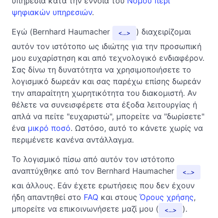
υπηρεσία κατά την έννοια του
Νόμου περί
ψηφιακών υπηρεσιών
.
Εγώ (Bernhard Haumacher
) διαχειρίζομαι
...
αυτόν τον ιστότοπο ως ιδιώτης για την προσωπική
μου ευχαρίστηση και από τεχνολογικό ενδιαφέρον.
Σας δίνω τη δυνατότητα να χρησιμοποιήσετε το
λογισμικό δωρεάν και σας παρέχω επίσης δωρεάν
την απαραίτητη χωρητικότητα του διακομιστή. Αν
θέλετε να συνεισφέρετε στα έξοδα λειτουργίας ή
απλά να πείτε "ευχαριστώ", μπορείτε να "δωρίσετε"
ένα
μικρό ποσό
. Ωστόσο, αυτό το κάνετε χωρίς να
περιμένετε κανένα αντάλλαγμα.
Το λογισμικό πίσω από αυτόν τον ιστότοπο
αναπτύχθηκε από τον Bernhard Haumacher
...
και άλλους. Εάν έχετε ερωτήσεις που δεν έχουν
ήδη απαντηθεί στο
FAQ
και στους
Όρους χρήσης
,
μπορείτε να επικοινωνήσετε μαζί μου (
).
...