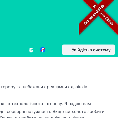
Увійдіть в систему
терору та небажаних рекламних дзвінків.
 і з технологічного інтересу. Я надаю вам
ні серверні потужності. Якщо ви хочете зробити
 Однак, ви робите це, не очікуючи нічого