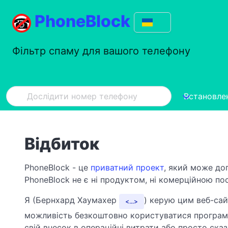
PhoneBlock
Фільтр спаму для вашого телефону
Встановле
Відбиток
PhoneBlock - це
приватний проект
, який може до
PhoneBlock не є ні продуктом, ні комерційною по
Я (Бернхард Хаумахер
) керую цим веб-сай
...
можливість безкоштовно користуватися програмн
свій внесок в операційні витрати або просто ска