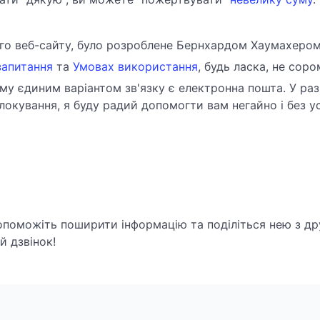
ого веб-сайту, було розроблене Бернхардом Хаумахеро
запитання
та
Умовах використання
, будь ласка, не сор
ому єдиним варіантом зв'язку є електронна пошта. У ра
окування, я буду радий допомогти вам негайно і без у
опоможіть поширити інформацію та поділіться нею з др
 дзвінок!