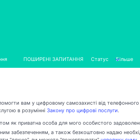
ння
ПОШИРЕНІ ЗАПИТАННЯ
Статус
Більше
помогти вам у цифровому самозахисті від телефонного 
слугою в розумінні
Закону про цифрові послуги
.
том як приватна особа для мого особистого задоволення
им забезпеченням, а також безкоштовно надаю необхід
зати "дякую", ви можете "пожертвувати"
невелику суму
.