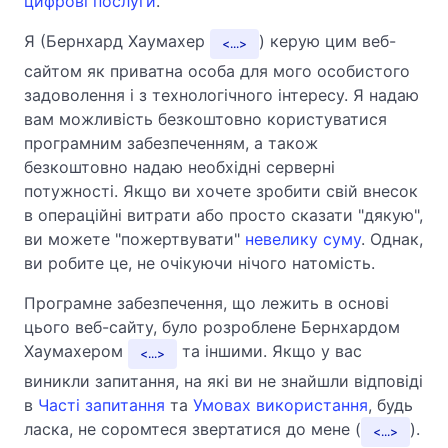
цифрові послуги
.
Я (Бернхард Хаумахер
) керую цим веб-
...
сайтом як приватна особа для мого особистого
задоволення і з технологічного інтересу. Я надаю
вам можливість безкоштовно користуватися
програмним забезпеченням, а також
безкоштовно надаю необхідні серверні
потужності. Якщо ви хочете зробити свій внесок
в операційні витрати або просто сказати "дякую",
ви можете "пожертвувати"
невелику суму
. Однак,
ви робите це, не очікуючи нічого натомість.
Програмне забезпечення, що лежить в основі
цього веб-сайту, було розроблене Бернхардом
Хаумахером
та іншими. Якщо у вас
...
виникли запитання, на які ви не знайшли відповіді
в
Часті запитання
та
Умовах використання
, будь
ласка, не соромтеся звертатися до мене (
).
...