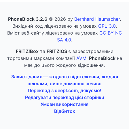
PhoneBlock 3.2.6
© 2026 by
Bernhard Haumacher
.
Вихідний код ліцензовано на умовах
GPL-3.0
.
Вміст веб-сайту ліцензовано на умовах
CC BY NC
SA 4.0
.
FRITZ!Box
та
FRITZ!OS
є зареєстрованими
торговими марками компанії
AVM
.
PhoneBlock
не
має до цього жодного відношення.
Захист даних — жодного відстеження, жодної
реклами, лише домашнє печиво
Переклад з deepl.com, дякуємо!
Редагувати переклад цієї сторінки
Умови використання
Відбиток