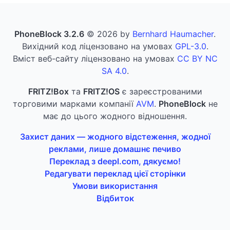
PhoneBlock 3.2.6
© 2026 by
Bernhard Haumacher
.
Вихідний код ліцензовано на умовах
GPL-3.0
.
Вміст веб-сайту ліцензовано на умовах
CC BY NC
SA 4.0
.
FRITZ!Box
та
FRITZ!OS
є зареєстрованими
торговими марками компанії
AVM
.
PhoneBlock
не
має до цього жодного відношення.
Захист даних — жодного відстеження, жодної
реклами, лише домашнє печиво
Переклад з deepl.com, дякуємо!
Редагувати переклад цієї сторінки
Умови використання
Відбиток