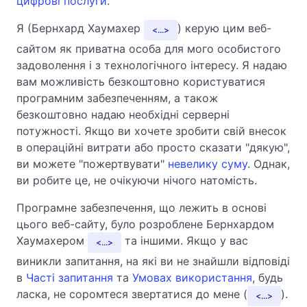
цифрові послуги
.
Я (Бернхард Хаумахер
) керую цим веб-
...
сайтом як приватна особа для мого особистого
задоволення і з технологічного інтересу. Я надаю
вам можливість безкоштовно користуватися
програмним забезпеченням, а також
безкоштовно надаю необхідні серверні
потужності. Якщо ви хочете зробити свій внесок
в операційні витрати або просто сказати "дякую",
ви можете "пожертвувати"
невелику суму
. Однак,
ви робите це, не очікуючи нічого натомість.
Програмне забезпечення, що лежить в основі
цього веб-сайту, було розроблене Бернхардом
Хаумахером
та іншими. Якщо у вас
...
виникли запитання, на які ви не знайшли відповіді
в
Часті запитання
та
Умовах використання
, будь
ласка, не соромтеся звертатися до мене (
).
...