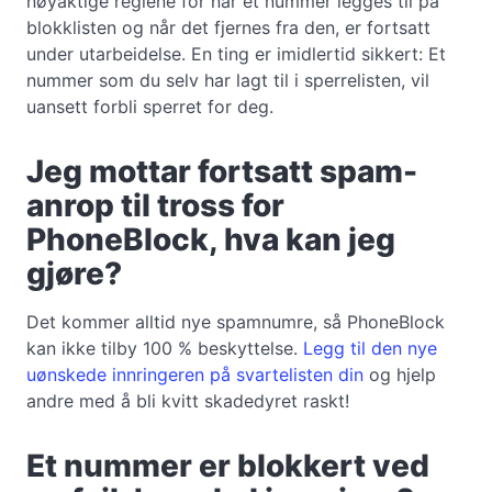
nøyaktige reglene for når et nummer legges til på
blokklisten og når det fjernes fra den, er fortsatt
under utarbeidelse. En ting er imidlertid sikkert: Et
nummer som du selv har lagt til i sperrelisten, vil
uansett forbli sperret for deg.
Jeg mottar fortsatt spam-
anrop til tross for
PhoneBlock, hva kan jeg
gjøre?
Det kommer alltid nye spamnumre, så PhoneBlock
kan ikke tilby 100 % beskyttelse.
Legg til den nye
uønskede innringeren på svartelisten din
og hjelp
andre med å bli kvitt skadedyret raskt!
Et nummer er blokkert ved