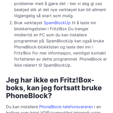
problemer med å gjøre det - ber vi deg gi oss
beskjed slik at det nye verktøyet kan bli allment
tilgjengelig så snart som mulig.
Bruk verktøyet
SpamBlockUp
til å laste inn
blokkeringslisten i Fritz!Box Du trenger
imidlertid en PC som du kan installere
programmet på. SpamBlockUp kan også bruke
PhoneBlock-blokklisten og laste den inn i
Fritz!Box For mer informasjon, vennligst kontakt
forfatteren av dette programmet. PhoneBlock er
ikke relatert til SpamBlockUp.
Jeg har ikke en Fritz!Box-
boks, kan jeg fortsatt bruke
PhoneBlock?
Du kan installere
PhoneBlock-telefonsvareren
i en
hvilken som helst VOIP-kompatibel Internett-ruter,