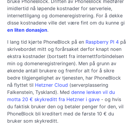
bruke PhoneBlock. Driften av PhoneBlock medfører
imidlertid nå løpende kostnader for serverleie,
internettilgang og domeneregistrering. For å dekke
disse kostnadene ville det være fint om du kunne gi
en liten donasjon
.
I lang tid kjørte PhoneBlock på en
Raspberry PI 4
på
skrivebordet mitt og forårsaket derfor knapt noen
ekstra kostnader (bortsett fra internettforbindelsen
min og domeneregistreringen). Men på grunn av
økende antall brukere og fremfor alt for å sikre
bedre tilgjengelighet av tjenesten, har PhoneBlock
nå flyttet til
Hetzner Cloud
(serverplassering
Falkenstein, Tyskland). Med
denne lenken vil du
motta 20 € skykreditt fra Hetzner i gave
- og hvis
du faktisk bruker den og betaler penger for den, vil
PhoneBlock bli kreditert med de første 10 € du
bruker som skykreditt.