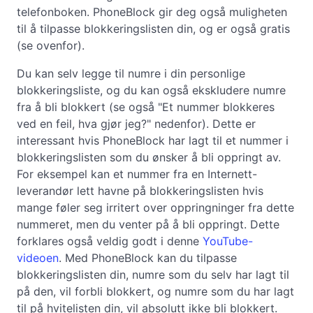
telefonboken. PhoneBlock gir deg også muligheten
til å tilpasse blokkeringslisten din, og er også gratis
(se ovenfor).
Du kan selv legge til numre i din personlige
blokkeringsliste, og du kan også ekskludere numre
fra å bli blokkert (se også "Et nummer blokkeres
ved en feil, hva gjør jeg?" nedenfor). Dette er
interessant hvis PhoneBlock har lagt til et nummer i
blokkeringslisten som du ønsker å bli oppringt av.
For eksempel kan et nummer fra en Internett-
leverandør lett havne på blokkeringslisten hvis
mange føler seg irritert over oppringninger fra dette
nummeret, men du venter på å bli oppringt. Dette
forklares også veldig godt i denne
YouTube-
videoen
. Med PhoneBlock kan du tilpasse
blokkeringslisten din, numre som du selv har lagt til
på den, vil forbli blokkert, og numre som du har lagt
til på hvitelisten din, vil absolutt ikke bli blokkert.