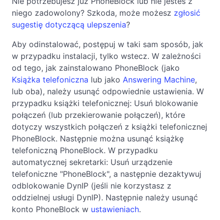
Nie potrzebujesz już PhoneBlock lub nie jesteś z
niego zadowolony? Szkoda, może możesz
zgłosić
sugestię dotyczącą ulepszenia
?
Aby odinstalować, postępuj w taki sam sposób, jak
w przypadku instalacji, tylko wstecz. W zależności
od tego, jak zainstalowano PhoneBlock (jako
Książka telefoniczna
lub jako
Answering Machine
,
lub oba), należy usunąć odpowiednie ustawienia. W
przypadku książki telefonicznej: Usuń blokowanie
połączeń (lub przekierowanie połączeń), które
dotyczy wszystkich połączeń z książki telefonicznej
PhoneBlock. Następnie można usunąć książkę
telefoniczną PhoneBlock. W przypadku
automatycznej sekretarki: Usuń urządzenie
telefoniczne "PhoneBlock", a następnie dezaktywuj
odblokowanie DynIP (jeśli nie korzystasz z
oddzielnej usługi DynIP). Następnie należy usunąć
konto PhoneBlock w
ustawieniach
.