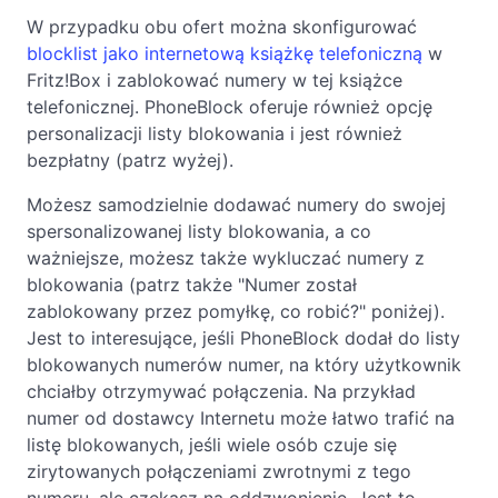
W przypadku obu ofert można skonfigurować
blocklist jako internetową książkę telefoniczną
w
Fritz!Box i zablokować numery w tej książce
telefonicznej. PhoneBlock oferuje również opcję
personalizacji listy blokowania i jest również
bezpłatny (patrz wyżej).
Możesz samodzielnie dodawać numery do swojej
spersonalizowanej listy blokowania, a co
ważniejsze, możesz także wykluczać numery z
blokowania (patrz także "Numer został
zablokowany przez pomyłkę, co robić?" poniżej).
Jest to interesujące, jeśli PhoneBlock dodał do listy
blokowanych numerów numer, na który użytkownik
chciałby otrzymywać połączenia. Na przykład
numer od dostawcy Internetu może łatwo trafić na
listę blokowanych, jeśli wiele osób czuje się
zirytowanych połączeniami zwrotnymi z tego
numeru, ale czekasz na oddzwonienie. Jest to