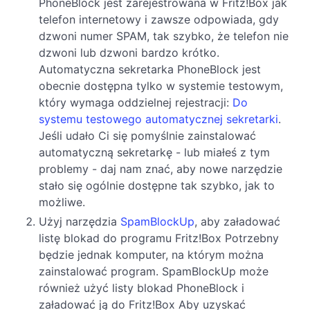
PhoneBlock jest zarejestrowana w Fritz!Box jak
telefon internetowy i zawsze odpowiada, gdy
dzwoni numer SPAM, tak szybko, że telefon nie
dzwoni lub dzwoni bardzo krótko.
Automatyczna sekretarka PhoneBlock jest
obecnie dostępna tylko w systemie testowym,
który wymaga oddzielnej rejestracji:
Do
systemu testowego automatycznej sekretarki
.
Jeśli udało Ci się pomyślnie zainstalować
automatyczną sekretarkę - lub miałeś z tym
problemy - daj nam znać, aby nowe narzędzie
stało się ogólnie dostępne tak szybko, jak to
możliwe.
Użyj narzędzia
SpamBlockUp
, aby załadować
listę blokad do programu Fritz!Box Potrzebny
będzie jednak komputer, na którym można
zainstalować program. SpamBlockUp może
również użyć listy blokad PhoneBlock i
załadować ją do Fritz!Box Aby uzyskać