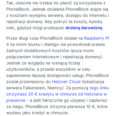
Tak, obecnie nie trzeba nic płacić za korzystanie z
PhoneBlock. Jednak działanie PhoneBlock wiąże się
z kosztami wynajmu serwera, dostępu do Internetu i
rejestracji domeny. Aby pokryć te koszty, byłoby
miło, gdybyś mógł przekazać
drobną darowiznę
.
Przez długi czas PhoneBlock działał na
Raspberry PI
4
na moim biurku i dlatego nie powodował prawie
żadnych dodatkowych kosztów (poza moim
połączeniem internetowym i rejestracją domeny).
Jednak ze względu na rosnącą liczbę
użytkowników, a przede wszystkim w celu
zapewnienia lepszej dostępności usługi, PhoneBlock
został przeniesiony do
Hetzner Cloud
(lokalizacja
serwera Falkenstein, Niemcy). Za pomocą
tego linku
otrzymasz 20 € kredytu w chmurze od Hetznera w
prezencie
- a jeśli faktycznie go użyjesz i zapłacisz
za niego, PhoneBlock otrzyma pierwsze 10 €, które
wydasz jako kredyt w chmurze.