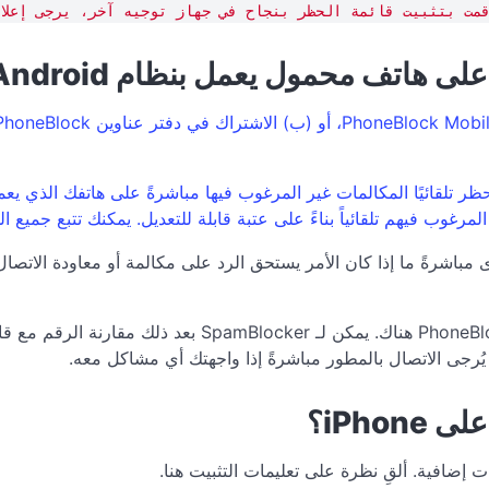
 دفتر عناوين PhoneBlock، يمكنك أن ترى مباشرةً ما إذا كان الأمر يستحق الرد على مكالمة
رجى الاتصال بالمطور مباشرةً إذا واجهتك أي مشاكل معه.