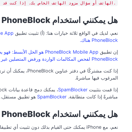
الهاتف أو سؤال مزود الهاتف الخاص بك. إذا كنت قد قمت بتثبيت قائمة الحظر بنجاح في جهاز توجيه آخر، يرجى إعلامنا حتى يمكن تكييف تعليمات التثبيت.
هل يمكنني استخدام PhoneBlock على هاتف محمول يعمل بنظام Android؟
نعم، لديك في الواقع ثلاثة خيارات هنا: (أ) تثبيت تطبيق
PhoneBlock هناك.
إن تطبيق
PhoneBlock لفحص المكالمات الواردة ورفض المتصلين غير المرغوب فيهم تلقائياً بناءً على عتبة قابلة للتعديل. يمكنك تتبع جميع المكالمات المحظورة والمصرح بها في التطبيق.
إذا كنت مشتركًا في
المرغوب فيها مباشرةً.
إذا قمت بتثبيت
SpamBlocker
مباشرةً إذا كانت متطابقة.
SpamBlocker
هو تطبيق مستقل، يُ
هل يمكنني استخدام PhoneBlock على iPhone؟
نعم، مع iPhone يمكنك حتى القيام بذلك دون تثبيت أي تطبيقات إضافية. ألقِ نظرة على تعليمات التثبيت هنا.