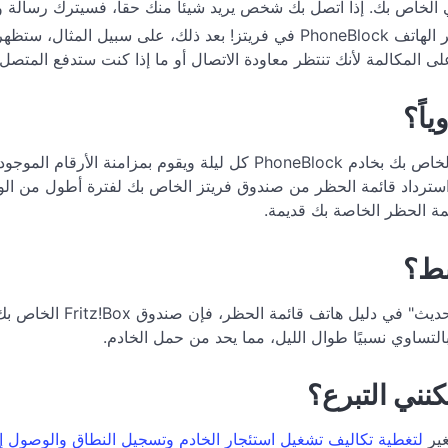
آلي الخاص بك. إذا اتصل بك شخص يريد شيئاً منك حقاً، فسيترك رسالة و
ى المكالمة لأنك تنتظر معاودة الاتصال أو ما إذا كنت ستدفع المتصل بع
اً؟
لا، هذا يحدث تلقائياً كل ليلة. يتصل صندوق Fritz!Box بوكس الخاص بك بخاد
مة الحظر الخاصة بك قديمة.
بط؟
لتغطية تكاليف تشغيل استئجار الخادم وتسجيل النطاق والوصول إلى