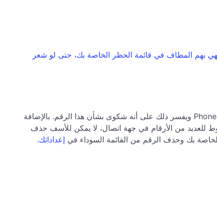
 ينتهي بهم المطاف في قائمة الحظر الخاصة بك، حتى لو شعر
إذا قمت بإنشاء "جهة اتصال" جديدة في دفتر هاتف قائمة الحظر في فريتز! بوكس الخاص بك، يقوم فريتز! بوكس بإبلاغ خادم PhoneBlock ويفسر ذلك على أنه شكوى بشأن هذا الرقم. بالإضافة
غوط للعديد من الأرقام في جهة اتصال، لا يمكن للأسف حذف
الخاصة بك وحذف الرقم من القائمة السوداء في
إعداداتك
.