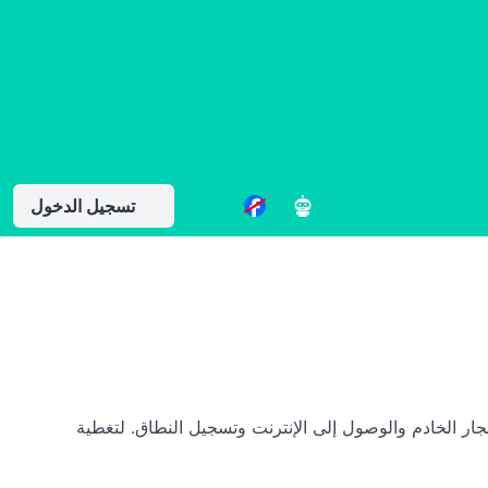
تسجيل الدخول
مع ذلك، فإن تشغيل PhoneBlock يتكبد الآن تكاليف تشغيل استئجار الخادم والوصول إلى الإنترنت وتسجيل النطاق. لتغطية