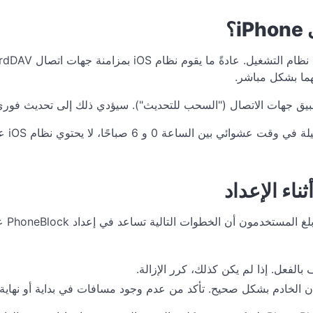
؟
هات الاتصال ("السحب للتحديث"). سيؤدي ذلك إلى تحديث فوري لجهات اتص
يرجى ا
مون أن الخطوات التالية تساعد في إعداد PhoneBlock على أي حال:
بالفعل. إذا لم يكن كذلك، كرر الإزالة.
وان الخادم بشكل صحيح. تأكد من عدم وجود مسافات في بداية أو نهاية