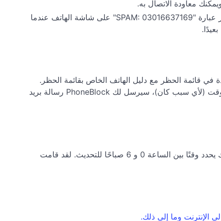
يمكنك معاودة الاتصال به.
اترك خطوة التثبيت مع الحجب تمامًا. فقط قم بإعداد دفتر الهاتف PhoneBlock في فريتز! بعد ذلك، على سبيل المثال، ستظهر عبارة "SPAM: 03016637169" على شاشة الهاتف عندما
يدًا.
م PhoneBlock كل ليلة ويقوم بمزامنة الأرقام الموجودة في قائمة الحظر مع دليل الهاتف الخاص بقائمة الحظر.
وبالتالي تظل قائمة الحظر الخاصة بك محدثة دائماً. إذا لم يتم استرداد قائمة الحظر من صندوق فريتز الخاص بك لفترة أطول من الوقت (لأي سبب كان)، سيرسل لك PhoneBlock رسالة بريد
يتم تحديد ذلك من قبل فريتز! إذا لم تضغط صراحةً على زر "تحديث" في دليل هاتف قائمة الحظر، فإن صندوق Fritz!Box الخاص بك يحدد وقتًا بين الساعة 0 و 6 صباحًا للتحديث. لقد قامت
 الإنترنت وما إلى ذلك.