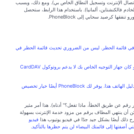
اتصال الإنترنت وتسجيل النطاق الخاص بي). ومع ذلك، وبسبب
ادم فالكنشتاين، ألمانيا). باستخدام هذا الرابط، ستحصل
موجودة في قائمة الحظر. ليس من الضروري تحديث قائمة الحظر في
جهاز الرد على المكالمات الهاتفية في أي جهاز توجيه إنترنت قادر على الاتصال الصوتي عبر بروتوكول الإنترنت، حتى لو كان جهاز التوجيه الخاص بك لا يدعم بروتوكول CardDAV
قائمة الحظر كدليل هاتف على الإنترنت في Fritz!Box الخاص بك وحظر الأرقام الموجودة في دليل الهاتف هذا. يوفر لك PhoneBlock أيضًا خيار تخصيص
رقم عن طريق الخطأ، ماذا تفعل؟" أدناه). هذا أمر مثير
المثال، يمكن أن ينتهي المطاف برقم من مزود خدمة الإنترنت بسهولة
ح ذلك أيضًا بشكل جيد جدًا في فيديو يوتيوب هذا
فيديو