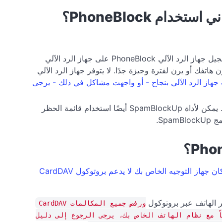
استخدم جهاز الرد الآلي للرد على المكالمات PhoneBlock (لا يزال حالياً قيد الاختبار التجريبي) بدلاً من دليل الهاتف. يمكنك تسجيل جهاز الرد الآلي PhoneBlock على جهاز الرد الآلي
هو يجيب دائمًا عندما يتصل رقم SPAM، بسرعة كبيرة بحيث لا يرن هاتفك أو يرن لفترة وجيزة جدًا. لا يتوفر جهاز الرد الآلي
ت جهاز الرد الآلي بنجاح - أو واجهت مشاكل في ذلك - يرجى
لتحميل قائمة الحظر في فريتز! ومع ذلك، ستحتاج إلى جهاز كمبيوتر يمكنك تثبيت البرنامج عليه. يمكن لأداة SpamBlockUp أيضًا استخدام قائمة الحظر
جهاز الرد على المكالمات الهاتفية في أي جهاز توجيه إنترنت قادر على الاتصال عبر بروتوكول الإنترنت VOIP، حتى لو كان جهاز التوجيه الخاص بك لا يدعم بروتوكول CardDAV
ر الهاتف عبر بروتوكول
CardDAV ورفض جميع المكالمات
ً مع نظام الهاتف الخاص بك، يرجى الرجوع إلى دليل