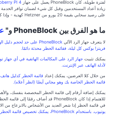
لفترة طويلة، كان PhoneBlock يعمل على جهاز
pberry PI 4
زيادة أعداد المستخدمين وقبل كل شيء لضمان توافر الخدمة بشكل أفضل، انت
على رصيد سحابي بقيمة 20 يورو من Hetzner كهدية - وإذا كنت تستخدمه بالفعل وتدفع المال مقابل ذلك، فسيتم إضافة أول 10 يورو تنفقها كرصيد سحابي إلى PhoneBlock.
ما هو الفرق بين PhoneBlock و"
عد
لا يتعرف جهاز الرد الآلي
PhoneBlock على حد لحجم
فريتز! بوكس كل ليلة، فقائمة الحظر محدثة دائمًا.
يمكنك تثبيت
لأدلة الهاتف عبر الإنترنت.
من خلال كلا العرضين، يمكنك إعداد
قائمة الحظر الخاصة بك وهو مجاني أيضًا (انظر أعلاه).
يمكنك إضافة أرقام إلى قائمة الحظر المخصصة بنفسك، والأهم م
للاهتمام إذا كان PhoneBlock قد أضا
في قائمة الحظر إذا شعر العديد من الأشخاص بالانزعاج من الات
يوتيوب. باستخدام PhoneBlock، يمكنك تخصيص قائمة الحظر الخاصة بك، وستظل الأرقام التي وضعتها بنفسك محظورة والأرقام التي أضفتها إلى قائمتك البيضاء لن يتم حظرها بالتأكيد.