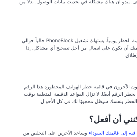
رور الجديدة في إعدادات دفتر الهاتف. يبدو أن هناك مشكلة في تحديث بيانات الوصول. بدلاً من
إذا كنت تستخدم PhoneBlock، فسوف تستهلك سعة الحوسبة وعرض النطاق الترددي للإنترنت بشكل مستمر، حيث يتم تحديث قائمة الحظر يومياً. يستهلك تشغيل PhoneBlock حالياً حوالي
وقع منك أن تكون على اتصال من أجل تصحيح أي مشاكل. إذا
طلاق.
كون الآخرون في قائمة حظر الهواتف المحظورة هذا الرقم
ظر الرقم أيضًا. لا تزال القواعد الدقيقة المتعلقة بوقت
ة الحظر بنفسك سيظل محجوبًا لك في كل الأحوال.
نني أن أفعل؟
يه إلى قائمتك السوداء
وساعد الآخرين على التخلص من