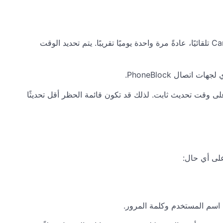
يعتمد تكرار تحديث قائمة حظر الهاتف على جهاز iPhone على نظام التشغيل. عادةً ما يقوم نظام iOS بمزامنة جهات اتصال CardDAV تلقائيًا، عادةً مرة واحدة يوميًا تقريبًا. يتم تحديد الوقت
ال PhoneBlock.
لملاحظة: على عكس Fritz!Box، الذي يتم تحديثه كل ليلة في وقت عشوائي بين الساعة 0 و 6 صباحًا، لا يحتوي نظام iOS على وقت تحديث ثابت. لذلك قد تكون قائمة الحظر أقل تحديثًا
 اسم المستخدم وكلمة المرور.