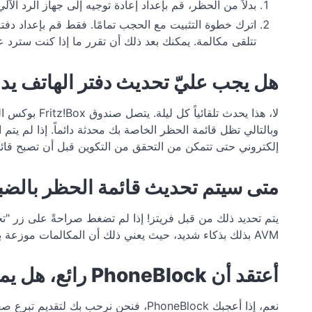
بدلاً من الحظر، قم بإعداد إعادة توجيه إلى جهاز الرد ال
تتلقى مكالمة. يمكنك بعد ذلك أن تقرر ما إذا كنت سترد عل
هل يجب عليّ تحديث دفتر الهاتف يدوي
إلكتروني حتى تتمكن من التحقق من التكوين قبل أن تصبح قائ
متى سيتم تحديث قائمة الحظر بالض
AVM بذلك بذكاء شديد، حيث يعني ذلك أن المكالمات موزعة بالتساوي نسبيًا طوال الليل، مما يحد من حمل الخادم.
أعتقد أن PhoneBlock رائع، هل يمكنني التبرع؟
نعم، إذا أعجبك PhoneBlock، فنحن نرحب بك لتقديم تبرع صغير