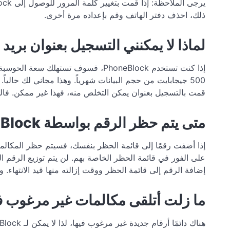
ذلك، احذف دفتر الهاتف وقم بإعداده مرة أخرى.
لماذا لا يمكنني التسجيل بعنوان بريد
500 جيجابايت من حجم البيانات شهرياً. وهذا مجاني لك حال
قمت بالتسجيل بعنوان يمكن التخلص منه، فهذا غير ممكن. فال
متى يتم حظر الرقم بواسطة PhoneBlock؟
إذا أضفت رقمًا إلى قائمة الحظر بنفسك، فسيتم حظر المكالما
على الفور في قائمة الحظر الخاصة بهم. لن يتم توزيع الرقم الج
إضافة الرقم إلى قائمة الحظر ووقت إزالته منها قيد الانتها
ما زلت أتلقى مكالمات غير مرغوب في
هناك دائمًا أرقام جديدة غير مرغوب فيها، لذا لا يمكن لـ PhoneBlock توفير حماية بنسبة 100%.