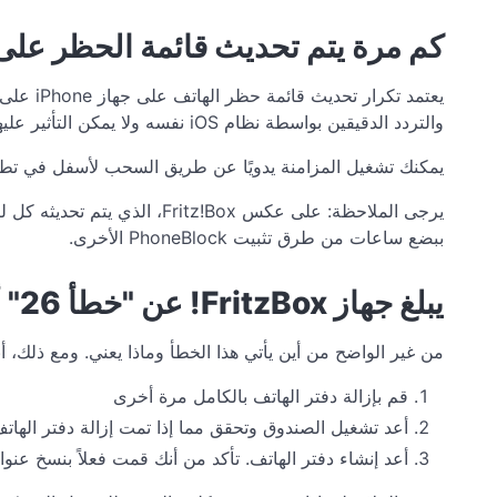
كم مرة يتم تحديث قائمة الحظر على iPhone
والتردد الدقيقين بواسطة نظام iOS نفسه ولا يمكن التأثير عليهما بشكل مباشر.
يمكنك تشغيل المزامنة يدويًا عن طريق السحب لأسفل في تطبيق ج
ببضع ساعات من طرق تثبيت PhoneBlock الأخرى.
يبلغ جهاز FritzBox! عن "خطأ 26" أثناء الإعداد
من غير الواضح من أين يأتي هذا الخطأ وماذا يعني. ومع ذلك، أبلغ المستخد
قم بإزالة دفتر الهاتف بالكامل مرة أخرى
أعد تشغيل الصندوق وتحقق مما إذا تمت إزالة دفتر الهاتف 
أعد إنشاء دفتر الهاتف. تأكد من أنك قمت فعلاً بنسخ عن