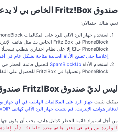
صندوق Fritz!Box الخاص بي لا يدعم CardDAV حتى الآن، هل لا يزال بإمكاني استخدام PhoneBlock؟
نعم، هناك احتمالان:
PhoneBlock حاليًا إلا على نظام اختباري يتطلب تسجيلًا منفصلًا:
إعلامنا حتى تصبح الأداة الجديدة متاحة بشكل عام في 
استخدم الأداة
SpamBlockUp
PhoneBlock وتحميلها في Fritz!Box للحصول على التفاصيل، يرجى الاتصال بمؤلف هذا البرنامج. لا يرتبط PhoneBlock ببرنامج SpamBlockUp.
ليس لديّ صندوق Fritz!Box صندوق، هل لا يزال بإمكاني استخدام PhoneBlock؟
يمكنك تثبيت
لدفاتر هواتف الإنترنت. قم بتثبيت جهاز الرد الآلي كهاتف VOIP عادي يقوم بتسجيل الدخول إلى صندوقك عبر الإنترنت.
من أجل استيراد قائمة الحظر كدليل هاتف، يجب أن يكون جهاز 
الواردة من رقم في دفتر هاتف محدد تلقائيًا (أو إعادة