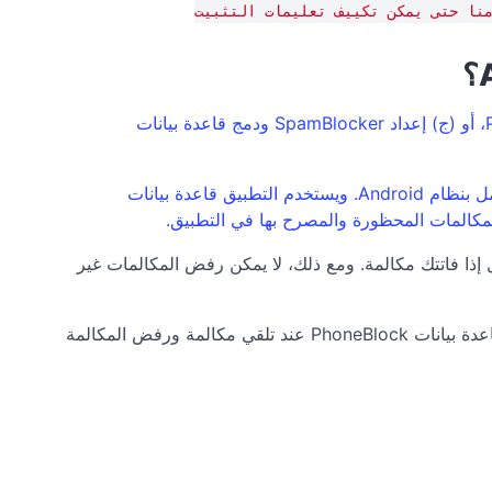
PhoneBlock Mobile App، أو (ب) الاشتراك في دفتر عناوين PhoneBlock، أو (ج) إعداد SpamBlocker ودمج قاعدة بيانات
PhoneBlock Mobile App هو الحل الأبسط: فهو يحظر تلقائيًا المكالمات غير المرغوب فيها مباشرةً على هاتفك الذي يعمل بنظام Android. ويستخدم التطبيق قاعدة بيانات
 أو معاودة الاتصال إذا فاتتك مكالمة. ومع ذلك، لا يمكن رفض المكالمات غير
، يمكنك دمج قاعدة بيانات PhoneBlock هناك. يمكن لـ SpamBlocker بعد ذلك مقارنة الرقم مع قاعدة بيانات PhoneBlock عند تلقي مكالمة ورفض المكالمة