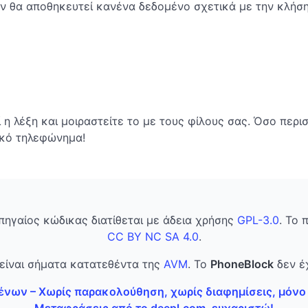
εν θα αποθηκευτεί κανένα δεδομένο σχετικά με την κλήση
ί η λέξη και μοιραστείτε το με τους φίλους σας. Όσο περ
ικό τηλεφώνημα!
 πηγαίος κώδικας διατίθεται με άδεια χρήσης
GPL-3.0
. Το 
CC BY NC SA 4.0
.
είναι σήματα κατατεθέντα της
AVM
. Το
PhoneBlock
δεν έχ
νων – Χωρίς παρακολούθηση, χωρίς διαφημίσεις, μόνο
Μεταφράσεις από το deepl.com, ευχαριστώ!