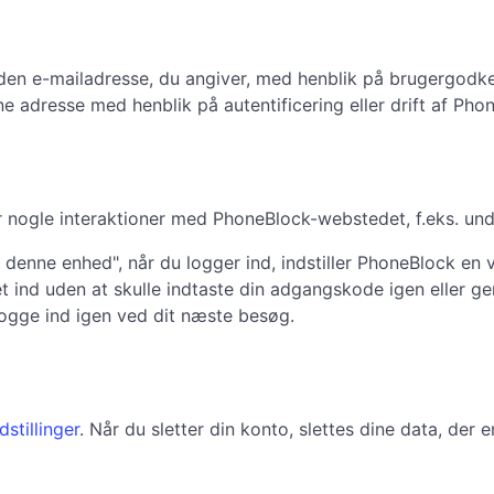
n e-mailadresse, du angiver, med henblik på brugergodkende
vne adresse med henblik på autentificering eller drift af Pho
r nogle interaktioner med PhoneBlock-webstedet, f.eks. unde
å denne enhed", når du logger ind, indstiller PhoneBlock 
 ind uden at skulle indtaste din adgangskode igen eller g
logge ind igen ved dit næste besøg.
dstillinger
. Når du sletter din konto, slettes dine data, der