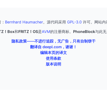
者：
Bernhard Haumacher
。源代码采用
GPL-3.0
许可。网站内
ITZ！Box
和
FRITZ！OS
是
AVM
的注册商标。
PhoneBlock
与此无
隐私政策——不进行追踪，无广告，只有自制饼干
翻译自 deepl.com，谢谢！
编辑本页的译文
使用条款
版本说明