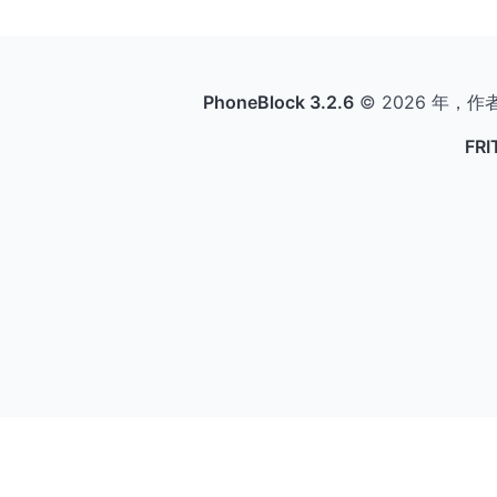
PhoneBlock 3.2.6
© 2026 年，作
FR