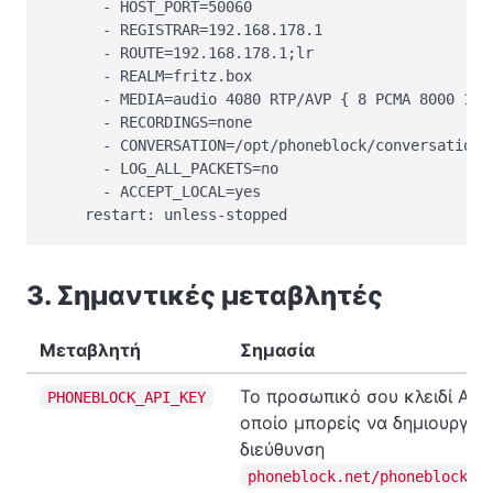
      - HOST_PORT=50060

      - REGISTRAR=192.168.178.1

      - ROUTE=192.168.178.1;lr

      - REALM=fritz.box

      - MEDIA=audio 4080 RTP/AVP { 8 PCMA 8000 160 
      - RECORDINGS=none

      - CONVERSATION=/opt/phoneblock/conversation

      - LOG_ALL_PACKETS=no

      - ACCEPT_LOCAL=yes

    restart: unless-stopped
3. Σημαντικές μεταβλητές
Μεταβλητή
Σημασία
Το προσωπικό σου κλειδί API,
PHONEBLOCK_API_KEY
οποίο μπορείς να δημιουργήσ
διεύθυνση
phoneblock.net/phoneblock/s