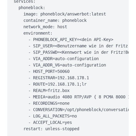
services:

  phoneblock:

    image: phoneblock/answerbot:latest

    container_name: phoneblock

    network_mode: host

    environment:

      - PHONEBLOCK_API_KEY=<dein API-Key>

      - SIP_USER=<Benutzername wie in der Fritz!Box
      - SIP_PASSWD=<Kennwort wie in der Fritz!Box>

      - VIA_ADDR=auto-configuration

      - VIA_ADDR_V6=auto-configuration

      - HOST_PORT=50060

      - REGISTRAR=192.168.178.1

      - ROUTE=192.168.178.1;lr

      - REALM=fritz.box

      - MEDIA=audio 4080 RTP/AVP { 8 PCMA 8000 160 
      - RECORDINGS=none

      - CONVERSATION=/opt/phoneblock/conversation

      - LOG_ALL_PACKETS=no

      - ACCEPT_LOCAL=yes

    restart: unless-stopped