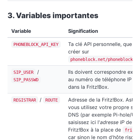
3. Variables importantes
Variable
Signification
Ta clé API personnelle, que tu
PHONEBLOCK_API_KEY
créer sur
phoneblock.net/phoneblock/s
/
Ils doivent correspondre exa
SIP_USER
au numéro de téléphone IP co
SIP_PASSWD
dans la Fritz!Box.
/
Adresse de la Fritz!Box. Astuce
REGISTRAR
ROUTE
vous utilisez votre propre ser
DNS (par exemple Pi-hole/Un
saisissez ici l'
adresse IP
de la
Fritz!Box à la place de
fritz.
car sinon le nom d'hôte risque