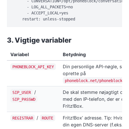
      - CONVERSATION=/opt/phoneblock/conversation

      - LOG_ALL_PACKETS=no

      - ACCEPT_LOCAL=yes

    restart: unless-stopped
3. Vigtige variabler
Variabel
Betydning
Din personlige API-nøgle, som
PHONEBLOCK_API_KEY
oprette på
phoneblock.net/phoneblock/s
/
De skal stemme nøjagtigt ove
SIP_USER
med den IP-telefon, der er opre
SIP_PASSWD
Fritz!Box.
/
Fritz!Box’ adresse. Tip: Hvis d
REGISTRAR
ROUTE
din egen DNS-server (f.eks. Pi