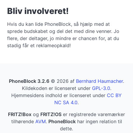
Bliv involveret!
Hvis du kan lide PhoneBlock, så hjælp med at
sprede budskabet og del det med dine venner. Jo
flere, der deltager, jo mindre er chancen for, at du
stadig får et reklameopkald!
PhoneBlock 3.2.6
© 2026 af
Bernhard Haumacher
.
Kildekoden er licenseret under
GPL-3.0
.
Hjemmesidens indhold er licenseret under
CC BY
NC SA 4.0
.
FRITZ!Box
og
FRITZ!OS
er registrerede varemærker
tilhørende
AVM
.
PhoneBlock
har ingen relation til
dette.