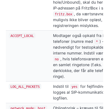
hole/Unbound), skal du her in
IP-adressen
på Fritz!Box i sted
, da værtsnavnet el
fritz.box
muligvis ikke bliver opløst, og
registreringen mislykkes.
Modtager også opkald fra int
ACCEPT_LOCAL
telefoner (numre med
) –
*
nødvendigt for testopkaldet v
interne nummer. Indstil værdien
, hvis telefonsvareren er e
no
en samlet ringetone (f.eks. en
dørklokke, der får alle telefone
ringe).
Indstil til
for fejlfinding: 
LOG_ALL_PACKETS
yes
logges al SIP-kommunikation i
logfilen.
Obligatorisk – kræves til SIP-
network_mode: host