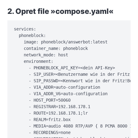
2. Opret file »compose.yaml«
services:

  phoneblock:

    image: phoneblock/answerbot:latest

    container_name: phoneblock

    network_mode: host

    environment:

      - PHONEBLOCK_API_KEY=<dein API-Key>

      - SIP_USER=<Benutzername wie in der Fritz!Box
      - SIP_PASSWD=<Kennwort wie in der Fritz!Box>

      - VIA_ADDR=auto-configuration

      - VIA_ADDR_V6=auto-configuration

      - HOST_PORT=50060

      - REGISTRAR=192.168.178.1

      - ROUTE=192.168.178.1;lr

      - REALM=fritz.box

      - MEDIA=audio 4080 RTP/AVP { 8 PCMA 8000 160 
      - RECORDINGS=none
