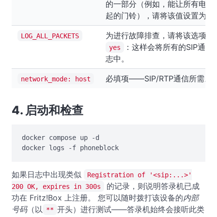
的一部分（例如，能让所有电话
起的门铃），请将该值设置为
n
为进行故障排查，请将该选项设
LOG_ALL_PACKETS
：这样会将所有的SIP通信
yes
志中。
必填项——SIP/RTP通信所需。
network_mode: host
4. 启动和检查
docker compose up -d

docker logs -f phoneblock
如果日志中出现类似
Registration of '<sip:...>'
的记录，则说明答录机已成
200 OK, expires in 300s
功在 Fritz!Box 上注册。 您可以随时拨打该设备的
内部
号码
（以
开头）进行测试——答录机始终会接听此类
**