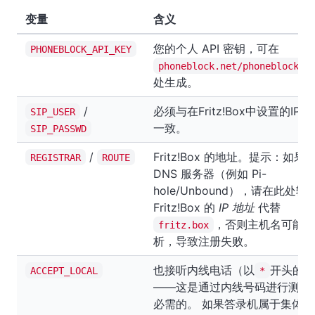
变量
含义
您的个人 API 密钥，可在
PHONEBLOCK_API_KEY
phoneblock.net/phoneblock/s
处生成。
/
必须与在Fritz!Box中设置的IP
SIP_USER
一致。
SIP_PASSWD
/
Fritz!Box 的地址。提示：如
REGISTRAR
ROUTE
DNS 服务器（例如 Pi-
hole/Unbound），请在此处输
Fritz!Box 的
IP 地址
代替
，否则主机名可能无
fritz.box
析，导致注册失败。
也接听内线电话（以
开头的号
ACCEPT_LOCAL
*
——这是通过内线号码进行测试
必需的。 如果答录机属于集体