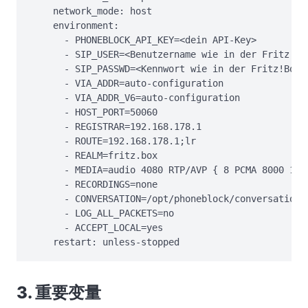
    network_mode: host

    environment:

      - PHONEBLOCK_API_KEY=<dein API-Key>

      - SIP_USER=<Benutzername wie in der Fritz!Box
      - SIP_PASSWD=<Kennwort wie in der Fritz!Box>

      - VIA_ADDR=auto-configuration

      - VIA_ADDR_V6=auto-configuration

      - HOST_PORT=50060

      - REGISTRAR=192.168.178.1

      - ROUTE=192.168.178.1;lr

      - REALM=fritz.box

      - MEDIA=audio 4080 RTP/AVP { 8 PCMA 8000 160 
      - RECORDINGS=none

      - CONVERSATION=/opt/phoneblock/conversation

      - LOG_ALL_PACKETS=no

      - ACCEPT_LOCAL=yes

    restart: unless-stopped
3. 重要变量