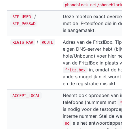
phoneblock.net/phoneblock/s
/
Deze moeten exact overeenk
SIP_USER
met de IP-telefoon die in de F
SIP_PASSWD
is aangemaakt.
/
Adres van de Fritz!Box. Tip: Al
REGISTRAR
ROUTE
eigen DNS-server hebt (bijv. P
hole/Unbound) voer hier het
I
van de Fritz!Box in plaats van
in, omdat de hos
fritz.box
anders mogelijk niet wordt o
en de registratie mislukt.
Neemt ook oproepen van inte
ACCEPT_LOCAL
telefoons (nummers met
) 
*
is nodig voor de testoproep v
interne nummer. Stel de waard
als het antwoordapparaat
no