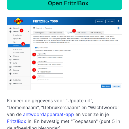
Open Fritz!Box
Kopieer de gegevens voor "Update url",
"Domeinnaam", "Gebruikersnaam" en "Wachtwoord"
van de
antwoordapparaat-app
en voer ze in je
Fritz!Box
in. En bevestig met "Toepassen" (punt 5 in
de afbeelding hieronder).