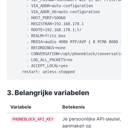
      - VIA_ADDR=auto-configuration

      - VIA_ADDR_V6=auto-configuration

      - HOST_PORT=50060

      - REGISTRAR=192.168.178.1

      - ROUTE=192.168.178.1;lr

      - REALM=fritz.box

      - MEDIA=audio 4080 RTP/AVP { 8 PCMA 8000 160 
      - RECORDINGS=none

      - CONVERSATION=/opt/phoneblock/conversation

      - LOG_ALL_PACKETS=no

      - ACCEPT_LOCAL=yes

    restart: unless-stopped
3. Belangrijke variabelen
Variabele
Betekenis
Je persoonlijke API-sleutel, di
PHONEBLOCK_API_KEY
aanmaken op