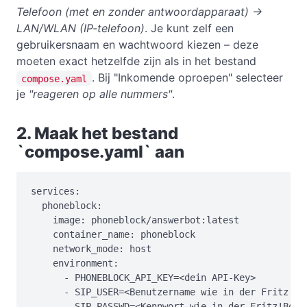
Telefoon (met en zonder antwoordapparaat) →
LAN/WLAN (IP-telefoon)
. Je kunt zelf een
gebruikersnaam en wachtwoord kiezen – deze
moeten exact hetzelfde zijn als in het bestand
. Bij "Inkomende oproepen" selecteer
compose.yaml
je
"reageren op alle nummers"
.
2. Maak het bestand
`compose.yaml` aan
services:

  phoneblock:

    image: phoneblock/answerbot:latest

    container_name: phoneblock

    network_mode: host

    environment:

      - PHONEBLOCK_API_KEY=<dein API-Key>

      - SIP_USER=<Benutzername wie in der Fritz!Box
      - SIP_PASSWD=<Kennwort wie in der Fritz!Box>
