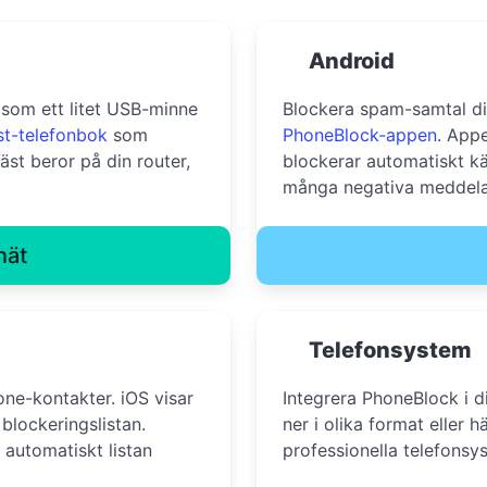
Android
som ett litet USB-minne
Blockera spam-samtal di
st-telefonbok
som
PhoneBlock-appen
. App
st beror på din router,
blockerar automatiskt kä
många negativa meddela
nät
Telefonsystem
one-kontakter. iOS visar
Integrera PhoneBlock i d
blockeringslistan.
ner i olika format eller 
 automatiskt listan
professionella telefonsy