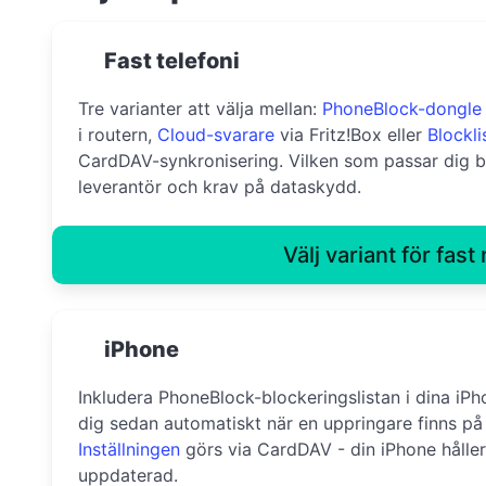
Fast telefoni
Tre varianter att välja mellan:
PhoneBlock-dongle
i routern,
Cloud-svarare
via Fritz!Box eller
Blockli
CardDAV-synkronisering. Vilken som passar dig bä
leverantör och krav på dataskydd.
Välj variant för fast 
iPhone
Inkludera PhoneBlock-blockeringslistan i dina iPh
dig sedan automatiskt när en uppringare finns på 
Inställningen
görs via CardDAV - din iPhone håller
uppdaterad.