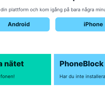
j din plattform och kom igång på bara några minu
Android
iPhone
a nätet
PhoneBlock 
efonen!
Har du inte installer