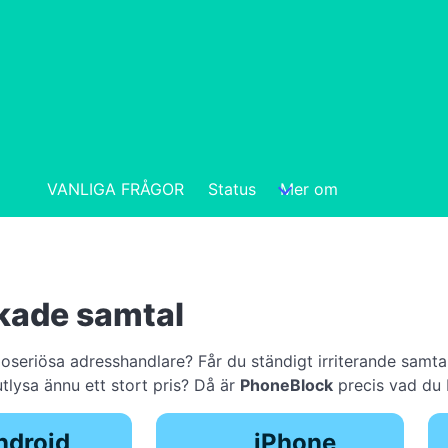
VANLIGA FRÅGOR
Status
Mer om
kade samtal
seriösa adresshandlare? Får du ständigt irriterande samtal
utlysa ännu ett stort pris? Då är
PhoneBlock
precis vad du 
ndroid
iPhone