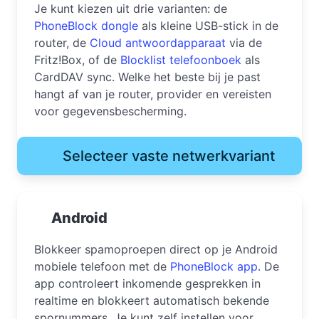
Je kunt kiezen uit drie varianten: de
PhoneBlock dongle
als kleine USB-stick in de
router, de
Cloud antwoordapparaat
via de
Fritz!Box, of de
Blocklist telefoonboek
als
CardDAV sync. Welke het beste bij je past
hangt af van je router, provider en vereisten
voor gegevensbescherming.
Selecteer vaste netwerkvariant
Android
Blokkeer spamoproepen direct op je Android
mobiele telefoon met de
PhoneBlock app
. De
app controleert inkomende gesprekken in
realtime en blokkeert automatisch bekende
spornummers. Je kunt zelf instellen voor