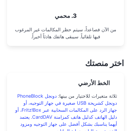
3. محمي
من الآن فصاعداً، سيتم حظر المكالمات غير المرغوب
فيها تلقائياً. سيبقى هاتفك هادئاً أخيراً.
اختر منصتك
الخط الأرضي
ثلاثة متغيرات للاختيار من بينها:
دونجل PhoneBlock
دونجل كشريحة USB صغيرة في جهاز التوجيه، أو
جهاز الرد على المكالمات السحابية عبر Fritz!Box، أو
دليل الهاتف كدليل هاتف كمزامنة CardDAV. يعتمد
أيهما يناسبك بشكل أفضل على جهاز التوجيه ومزود
الخدمة ومتطلبات حماية البيانات.